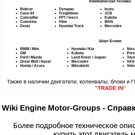
Коммерческая техника:
Bobcat
Dynapac
Isuzu
Case-IH
Freightliner
JCB
Caterpillar
FPT / Iveco
Kubota
Cummins
Hino
MAN
Deutz
Hyundai Truck
Mercedes
Шорт-Блоки:
BMW / Mini
Hyundai / Kia
Nissa
GM
Kubota
Por
Ford / Mazda
Land Rover / Jaguar
Toyo
Great Wall / Haval
Mercedes
VAG
Honda / Acura
Mitsubishi
Volv
Также в наличии двигатели, коленвалы, блоки и 
"TRADE IN"
Wiki Engine Motor-Groups - Спра
Более подробное техническое описа
купить этот двигатель 