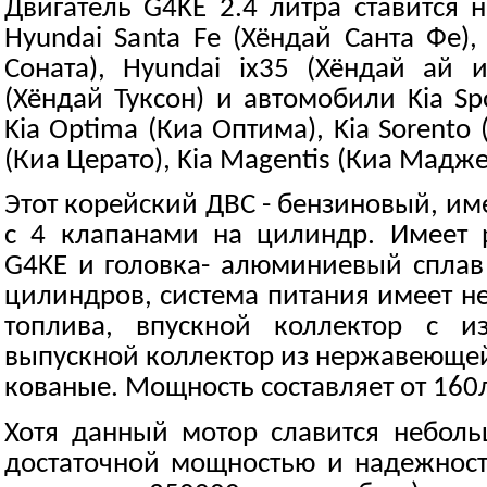
Двигатель G4KE 2.4 литра ставится 
Hyundai Santa Fe (Хёндай Санта Фе),
Соната), Hyundai ix35 (Хёндай ай и
(Хёндай Туксон) и автомобили Kia Sp
Kia Optima (Киа Оптима), Kia Sorento 
(Киа Церато), Kia Magentis (Киа Мадже
Этот корейский ДВС - бензиновый, им
с 4 клапанами на цилиндр. Имеет р
G4KE и головка- алюминиевый сплав 
цилиндров, система питания имеет н
топлива, впускной коллектор с и
выпускной коллектор из нержавеющей
кованые. Мощность составляет от 160л.
Хотя данный мотор славится неболь
достаточной мощностью и надежность