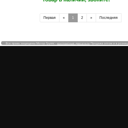
Первая
«
1
2
»
Последняя
Все права защищены Мотор Группс -
контрактные двигатели
Продажа оптом и в розницу