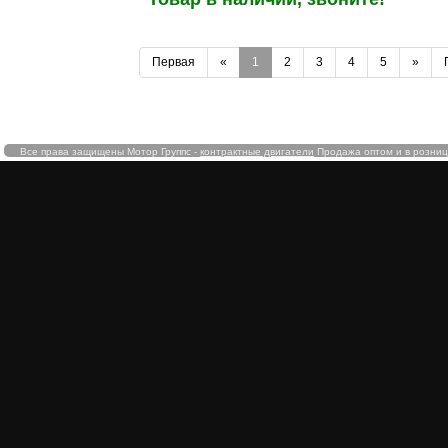
Первая
«
1
2
3
4
5
»
Все права защищены Мотор Группс -
контрактные двигатели
Продажа оптом и в розницу