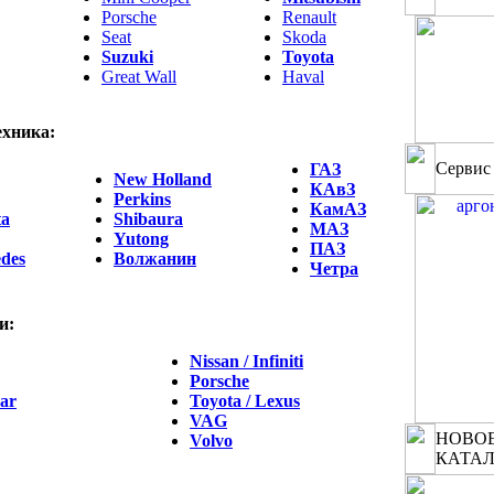
Porsche
Renault
Seat
Skoda
Suzuki
Toyota
Great Wall
Haval
ехника:
Сервис
ГАЗ
New Holland
КАвЗ
Perkins
КамАЗ
ta
Shibaura
МАЗ
Yutong
ПАЗ
des
Волжанин
Четра
и:
Nissan / Infiniti
Porsche
ar
Toyota / Lexus
VAG
НОВОЕ
Volvo
КАТА