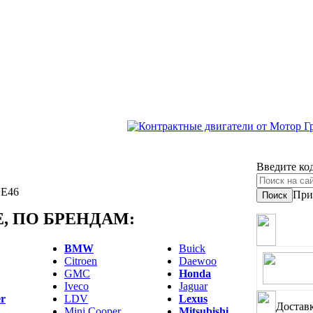
Введите код
DE46
При
Поиск
, ПО БРЕНДАМ:
BMW
Buick
Citroen
Daewoo
GMC
Honda
Iveco
Jaguar
r
LDV
Lexus
Достав
Mini Cooper
Mitsubishi