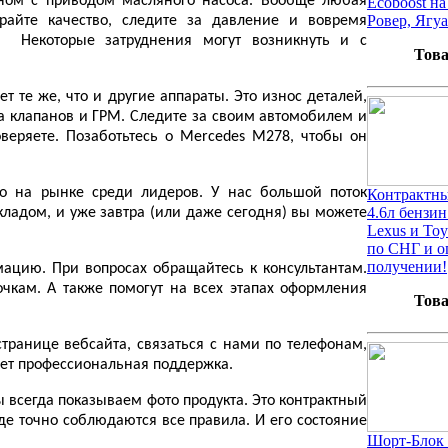
нном с приводом масляного насоса. Вообще любая
Ecoboost н
Ровер, Ягуа
ирайте качество, следите за давление и вовремя
. Некоторые затруднения могут возникнуть и с
Това
 те же, что и другие аппараты. Это износ деталей,
ота клапанов и ГРМ. Следите за своим автомобилем и
веряете. Позаботьтесь о Mercedes M278, чтобы он
о на рынке среди лидеров. У нас большой поток
Контрактны
4.6л бензи
ладом, и уже завтра (или даже сегодня) вы можете
Lexus и Toy
по СНГ и о
получении!
мацию. При вопросах обращайтесь к консультантам.
чкам. А также помогут на всех этапах оформления
Това
транице вебсайта, связаться с нами по телефонам,
дет профессиональная поддержка.
ы всегда показываем фото продукта. Это контрактный
 где точно соблюдаются все правила. И его состояние
Шорт-Блок 