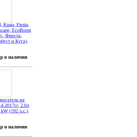
, Kuga, Fiesta,
scape, EcoBoost
с, Фиеста,
буст и Куга),
р в наличии
игатель на
14-2017гг, 2.0л
 kW (192 л.с.),
р в наличии