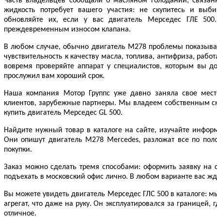
Часть владельцев сообщали о масляном голодании, связа
жидкость потребует вашего участия: не скупитесь и выб
обновляйте их, если у вас двигатель Мерседес ГЛЕ 500
преждевременным износом клапана.
В любом случае, обычно двигатель М278 проблемы показывает
чувствительность к качеству масла, топлива, антифриза, раб
вовремя проверяйте аппарат у специалистов, которым вы до
прослужил вам хороший срок.
Наша компания Мотор Группс уже давно заняла свое мест
клиентов, зарубежные партнеры. Мы владеем собственным ск
купить двигатель Мерседес GL 500.
Найдите нужный товар в каталоге на сайте, изучайте инфор
Они опишут двигатель M278 Mercedes, разложат все по поло
покупки.
Заказ можно сделать тремя способами: оформить заявку на с
подъехать в московский офис лично. В любом варианте вас ж
Вы можете увидеть двигатель Мерседес ГЛС 500 в каталоге: м
агрегат, что даже на руку. Он эксплуатировался за границей,
отличное.