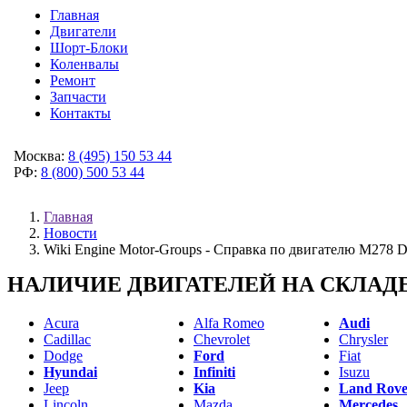
Главная
Двигатели
Шорт-Блоки
Коленвалы
Ремонт
Запчасти
Контакты
Москва:
8 (495) 150 53 44
РФ:
8 (800) 500 53 44
Главная
Новости
Wiki Engine Motor-Groups - Справка по двигателю M278 
НАЛИЧИЕ ДВИГАТЕЛЕЙ НА СКЛАДЕ
Acura
Alfa Romeo
Audi
Cadillac
Chevrolet
Chrysler
Dodge
Ford
Fiat
Hyundai
Infiniti
Isuzu
Jeep
Kia
Land Rove
Lincoln
Mazda
Mercedes