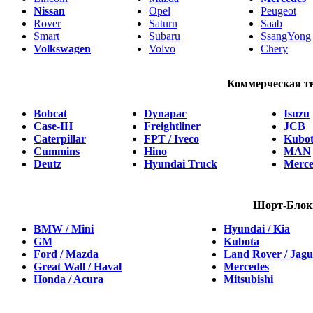
Nissan
Opel
Peugeot
Rover
Saturn
Saab
Smart
Subaru
SsangYong
Volkswagen
Volvo
Chery
Коммерческая т
Bobcat
Dynapac
Isuzu
Case-IH
Freightliner
JCB
Caterpillar
FPT / Iveco
Kubo
Cummins
Hino
MAN
Deutz
Hyundai Truck
Merce
Шорт-Блок
BMW / Mini
Hyundai / Kia
GM
Kubota
Ford / Mazda
Land Rover / Jagu
Great Wall / Haval
Mercedes
Honda / Acura
Mitsubishi