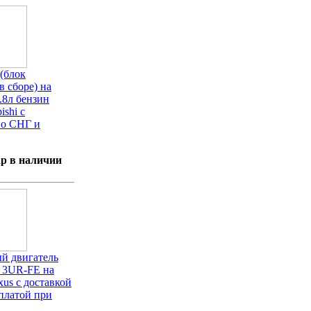
(блок
в сборе) на
.8л бензин
ishi с
по СНГ и
р в наличии
й двигатель
н 3UR-FE на
xus с доставкой
платой при