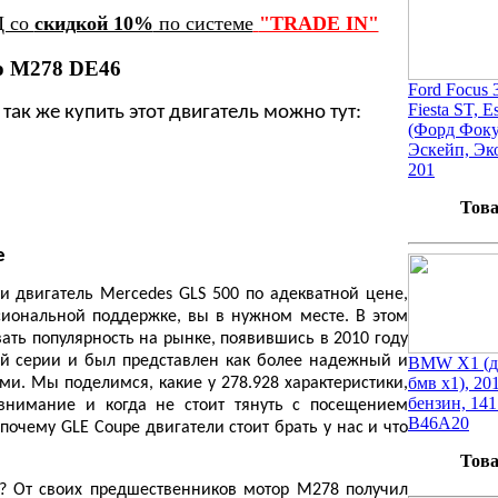
Ц со
скидкой 10%
по системе
"TRADE IN"
лю M278 DE46
Ford Focus 3
Fiesta ST, E
так же купить этот двигатель можно тут
:
(Форд Фоку
Эскейп, Эко
201
Това
е
и двигатель Mercedes GLS 500 по адекватной цене,
ссиональной поддержке, вы в нужном месте. В этом
ать популярность на рынке, появившись в 2010 году
й серии и был представлен как более надежный и
BMW X1 (дв
бмв х1), 20
и. Мы поделимся, какие у 278.928 характеристики,
бензин, 141
внимание и когда не стоит тянуть с посещением
B46A20
почему GLE Coupe двигатели стоит брать у нас и что
Това
0? От своих предшественников мотор M278 получил