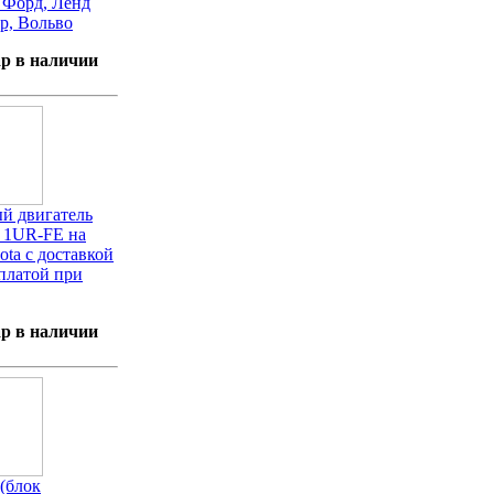
а Форд, Ленд
р, Вольво
р в наличии
й двигатель
н 1UR-FE на
ota с доставкой
платой при
р в наличии
(блок