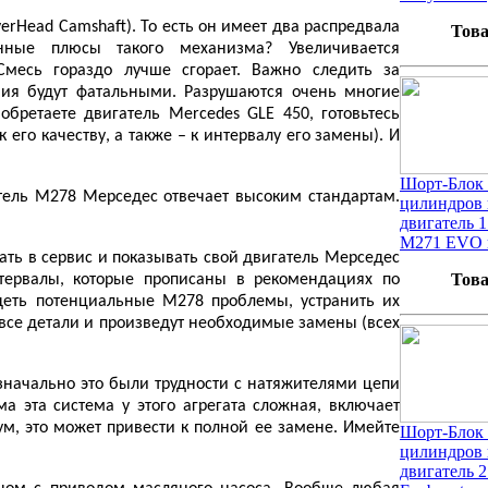
erHead Camshaft). То есть он имеет два распредвала
Това
ные плюсы такого механизма? Увеличивается
Смесь гораздо лучше сгорает. Важно следить за
вия будут фатальными. Разрушаются очень многие
обретаете двигатель Mercedes GLE 450, готовьтесь
 его качеству, а также – к интервалу его замены). И
Шорт-Блок 
тель М278 Мерседес отвечает высоким стандартам.
цилиндров 
двигатель 1
M271 EVO 
жать в сервис и показывать свой двигатель Мерседес
Това
тервалы, которые прописаны в рекомендациях по
ядеть потенциальные M278 проблемы, устранить их
 все детали и произведут необходимые замены (всех
значально это были трудности с натяжителями цепи
а эта система у этого агрегата сложная, включает
м, это может привести к полной ее замене. Имейте
Шорт-Блок 
цилиндров 
двигатель 2