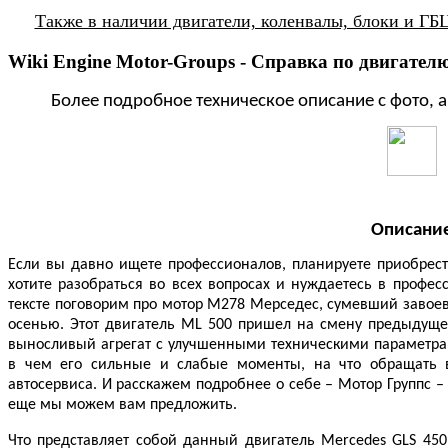
Также в наличии двигатели, коленвалы, блоки и ГБ
Wiki Engine Motor-Groups - Справка по двигате
Более подробное техническое описание с фото, а 
Описани
Если вы давно ищете профессионалов, планируете приобрест
хотите разобраться во всех вопросах и нуждаетесь в профе
тексте поговорим про мотор М278 Мерседес, сумевший завоев
осенью. Этот двигатель ML 500 пришел на смену предыдуще
выносливый агрегат c улучшенными техническими параметрам
в чем его сильные и слабые моменты, на что обращать 
автосервиса. И расскажем подробнее о себе – Мотор Группс – 
еще мы можем вам предложить.
Что представляет собой данный двигатель Mercedes GLS 45