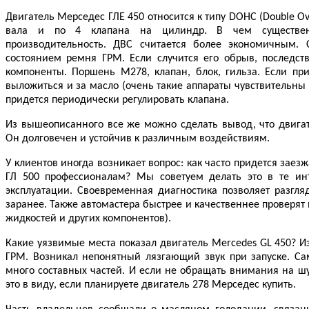
Двигатель Мерседес ГЛЕ 450 относится к типу DOHC (Double Ov
вала и по 4 клапана на цилиндр. В чем существен
производительность. ДВС считается более экономичным. 
состоянием ремня ГРМ. Если случится его обрыв, последст
компоненты. Поршень M278, клапан, блок, гильза. Если при
выложиться и за масло (очень такие аппараты чувствительны к
придется периодически регулировать клапана.
Из вышеописанного все же можно сделать вывод, что двига
Он долговечен и устойчив к различным воздействиям.
У клиентов иногда возникает вопрос: как часто придется заез
ГЛ 500 профессионалам? Мы советуем делать это в те ин
эксплуатации. Своевременная диагностика позволяет разгл
заранее. Также автомастера быстрее и качественнее проверят
жидкостей и других компонентов).
Какие уязвимые места показал двигатель Mercedes GL 450? И
ГРМ. Возникал непонятный лязгающий звук при запуске. Сам
много составных частей. И если не обращать внимания на шу
это в виду, если планируете двигатель 278 Мерседес купить.