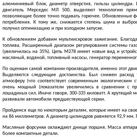
алюминиевый блок, диаметр отверстия, гильзы цилиндра. 
двигатель Мерседес МЛ 500, выделяют технологию прям
позволяющие более точно подавать горючее. Обновленные ф
потребления. К тому же, снижается степень шума и выбро
получил оптимизацию и при холодном запуске.
К обновлениям добавим мультиискровое зажигание. Благодар
топлива. Расширенный диапазон регулирования системы газо
(увеличилась на 35%). Цепь M278 имеет новые вид и устрой
масляный, водяной, топливный насосы, генератор переменного
По оценкам самой компании-производителя, именно этот дви
Выделяются следующие достоинства. Был снижен расход 
атмосферу (что соответствует современным экологическим с
очень мощный (показатели увеличились в сравнении с пр
лошадиных сил. Иначе говоря, 300-335 киловатт. А крутящий м
развивали автомобили предшествующей серии.
Пройдемся еще по некоторым деталям, которые имеет на свое
на 86 миллиметров. А диаметр цилиндров равняется 92,9 мм. П
Масляные форсунки охлаждают днище поршня. Масса аппарат
более компактные детали.