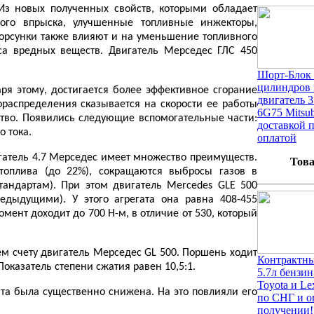
Из новых полученных свойств, которыми обладает
ого впрыска, улучшенные топливные инжекторы,
орсунки также влияют и на уменьшение топливного
са вредных веществ. Двигатель Мерседес ГЛС 450
Шорт-Блок 
цилиндров 
я этому, достигается более эффективное сгорание
двигатель 3
распределения сказывается на скорости ее работы
6G75 Mitsub
ство. Появились следующие вспомогательные части:
доставкой 
 тока.
оплатой
гатель 4.7 Мерседес имеет множество преимуществ.
Това
топлива (до 22%), сокращаются выбросы газов в
тандартам). При этом двигатель Mercedes GLE 500
едыдущими). У этого агрегата она равна 408-455
омент доходит до 700 Н-м, в отличие от 530, который
м счету двигатель Мерседес GL 500. Поршень ходит
Контрактны
оказатель степени сжатия равен 10,5:1.
5.7л бензи
Toyota и Le
а была существенно снижена. На это повлияли его
по СНГ и о
получении!