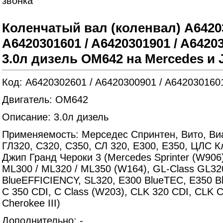
Коленчатый вал (коленвал) A64203
A6420301601 / A6420301901 / A6420
3.0л дизель OM642 на Mercedes и 
Код: A6420302601 / A6420300901 / A642030160
Двигатель: OM642
Описание: 3.0л дизель
Применяемость: Мерседес Спринтен, Вито, Ви
ГЛ320, С320, С350, СЛ 320, Е300, Е350, ЦЛС К
Джип Гранд Чероки 3 (Mercedes Sprinter (W906),
ML300 / ML320 / ML350 (W164), GL-Class GL32
BlueEFFICIENCY, SL320, E300 BlueTEC, E350 Bl
C 350 CDI, C Class (W203), CLK 320 CDI, CLK C
Cherokee III)
Дополнительно: -