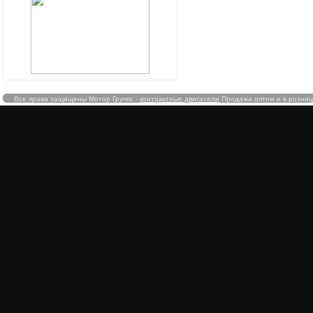
Все права защищены Мотор Группс -
контрактные двигатели
Продажа оптом и в розницу