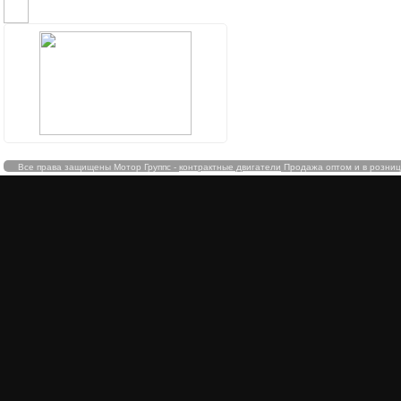
ДОСТАВКА В РЕГИОНЫ
Все права защищены Мотор Группс -
контрактные двигатели
Продажа оптом и в розницу