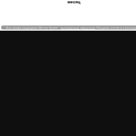
месяц
Все права защищены Мотор Группс -
контрактные двигатели
Продажа оптом и в розницу